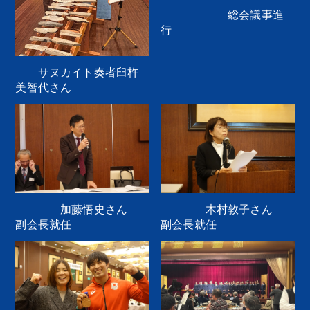
同窓会概要
総会議事進
行
お知らせ
サヌカイト奏者臼杵
美智代さん
お問い合わせ
加藤悟史さん
木村敦子さん
副会長就任
副会長就任