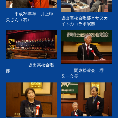
平成26年卒 井上暉
坂出高校合唱部とサヌカ
央さん（右）
イトのコラボ演奏
坂出高校合唱
関東松濤会 堺
部
又一会長