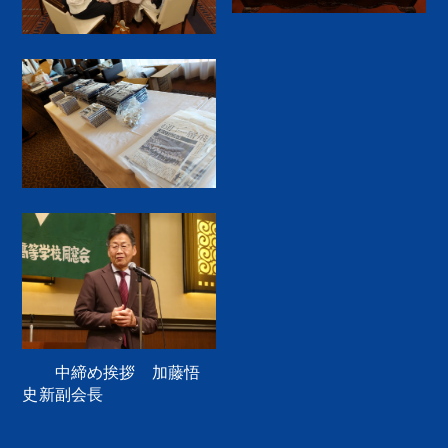
中締め挨拶 加藤悟
史新副会長