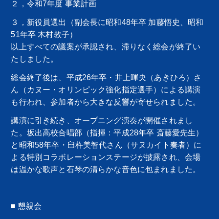
２，令和7年度 事業計画
３，新役員選出（副会長に昭和48年卒 加藤悟史、昭和
51年卒 木村敦子）
以上すべての議案が承認され、滞りなく総会が終了い
たしました。
総会終了後は、平成26年卒・井上暉央（あきひろ）さ
ん（カヌー・オリンピック強化指定選手）による講演
も行われ、参加者から大きな反響が寄せられました。
講演に引き続き、オープニング演奏が開催されまし
た。坂出高校合唱部（指揮：平成28年卒 斎藤愛先生）
と昭和58年卒・臼杵美智代さん（サヌカイト奏者）に
よる特別コラボレーションステージが披露され、会場
は温かな歌声と石琴の清らかな音色に包まれました。
■ 懇親会