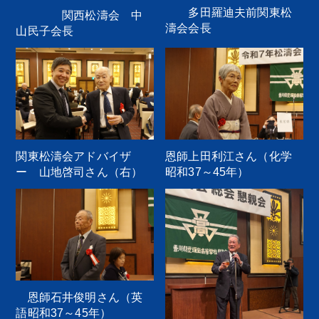
多田羅迪夫前関東松
関西松濤会 中
濤会会長
山民子会長
関東松濤会アドバイザ
恩師上田利江さん（化学
ー 山地啓司さん（右）
昭和37～45年）
恩師石井俊明さん（英
語昭和37～45年）