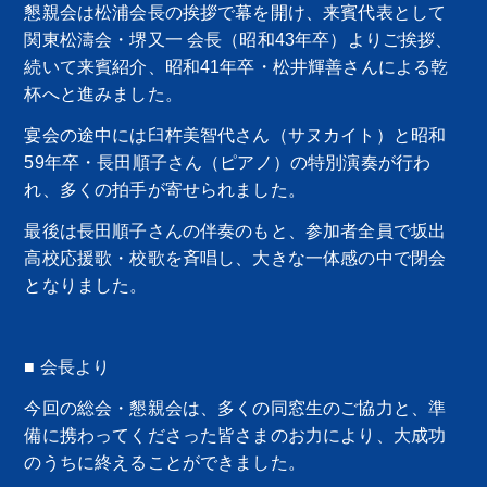
懇親会は松浦会長の挨拶で幕を開け、来賓代表として
関東松濤会・堺又一 会長（昭和43年卒）よりご挨拶、
続いて来賓紹介、昭和41年卒・松井輝善さんによる乾
杯へと進みました。
宴会の途中には臼杵美智代さん（サヌカイト）と昭和
59年卒・長田順子さん（ピアノ）の特別演奏が行わ
れ、多くの拍手が寄せられました。
最後は長田順子さんの伴奏のもと、参加者全員で坂出
高校応援歌・校歌を斉唱し、大きな一体感の中で閉会
となりました。
■ 会長より
今回の総会・懇親会は、多くの同窓生のご協力と、準
備に携わってくださった皆さまのお力により、大成功
のうちに終えることができました。