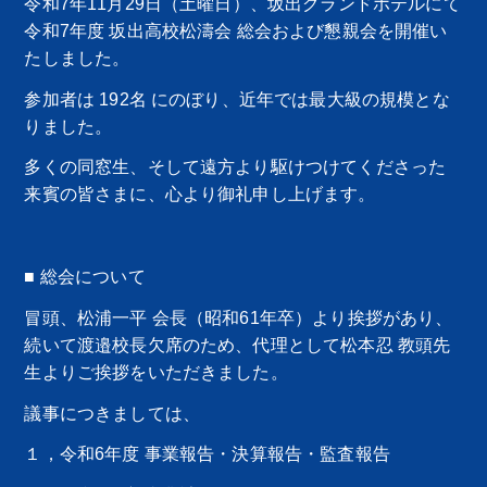
令和7年11月29日（土曜日）、坂出グランドホテルにて
令和7年度 坂出高校松濤会 総会および懇親会を開催い
たしました。
参加者は 192名 にのぼり、近年では最大級の規模とな
りました。
多くの同窓生、そして遠方より駆けつけてくださった
来賓の皆さまに、心より御礼申し上げます。
■ 総会について
冒頭、松浦一平 会長（昭和61年卒）より挨拶があり、
続いて渡邉校長欠席のため、代理として松本忍 教頭先
生よりご挨拶をいただきました。
議事につきましては、
１，令和6年度 事業報告・決算報告・監査報告