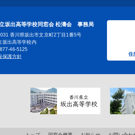
立坂出高等学校同窓会 松濤会 事務局
-0031 香川県坂出市文京町2丁目1番5号
立坂出高等学校内
77-46-5125
住
報保護方針
トップ
同窓会概要
お知らせ
お問い合わ