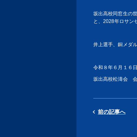
坂出高校同窓生の
と、2028年ロサ
井上選手、銅メダ
令和８年６月１６
坂出高校松濤会 
前の記事へ