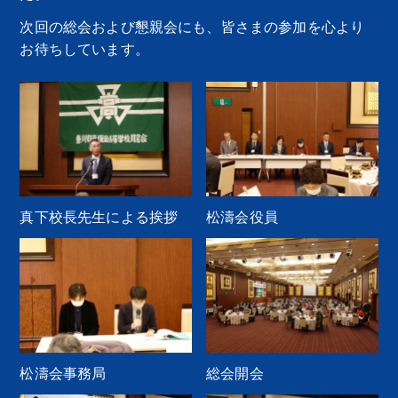
次回の総会および懇親会にも、皆さまの参加を心より
お待ちしています。
トップ
真下校長先生による挨拶
松濤会役員
同窓会概要
お知らせ
お問い合わせ
松濤会事務局
総会開会