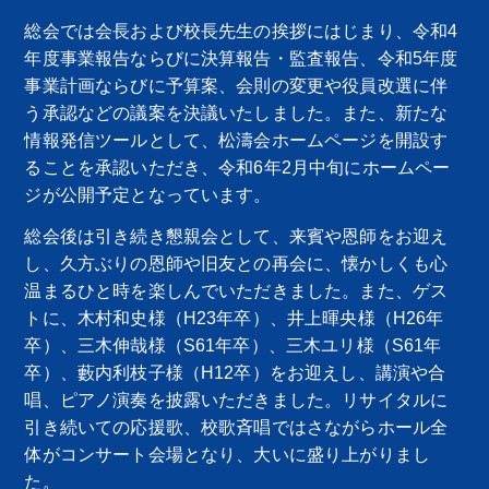
総会では会長および校長先生の挨拶にはじまり、令和4
年度事業報告ならびに決算報告・監査報告、令和5年度
事業計画ならびに予算案、会則の変更や役員改選に伴
う承認などの議案を決議いたしました。また、新たな
情報発信ツールとして、松濤会ホームページを開設す
ることを承認いただき、令和6年2月中旬にホームペー
ジが公開予定となっています。
総会後は引き続き懇親会として、来賓や恩師をお迎え
し、久方ぶりの恩師や旧友との再会に、懐かしくも心
温まるひと時を楽しんでいただきました。また、ゲス
トに、木村和史様（H23年卒）、井上暉央様（H26年
卒）、三木伸哉様（S61年卒）、三木ユリ様（S61年
卒）、藪内利枝子様（H12卒）をお迎えし、講演や合
唱、ピアノ演奏を披露いただきました。リサイタルに
引き続いての応援歌、校歌斉唱ではさながらホール全
体がコンサート会場となり、大いに盛り上がりまし
た。