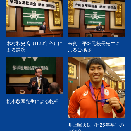
木村和史氏（H23年卒）に
来賓 平畑元校長先生に
よる講演
よるご挨拶
松本教頭先生による乾杯
井上暉央氏（H26年卒）の