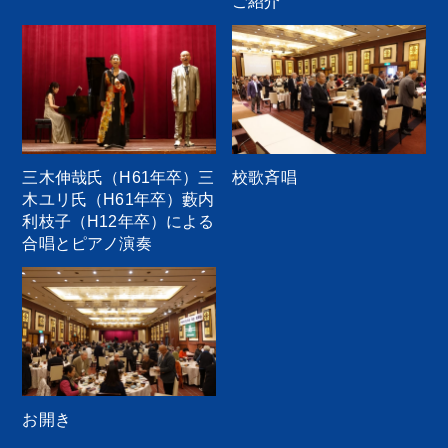
ご紹介
三木伸哉氏（H61年卒）三
校歌斉唱
木ユリ氏（H61年卒）藪内
利枝子（H12年卒）による
合唱とピアノ演奏
お開き