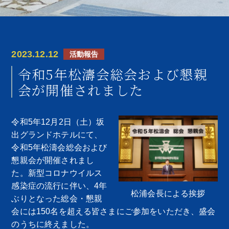
2023.12.12
活動報告
令和5年松濤会総会および懇親
会が開催されました
令和5年12月2日（土）坂
出グランドホテルにて、
令和5年松濤会総会および
懇親会が開催されまし
た。新型コロナウイルス
感染症の流行に伴い、4年
松浦会長による挨拶
ぶりとなった総会・懇親
会には150名を超える皆さまにご参加をいただき、盛会
のうちに終えました。