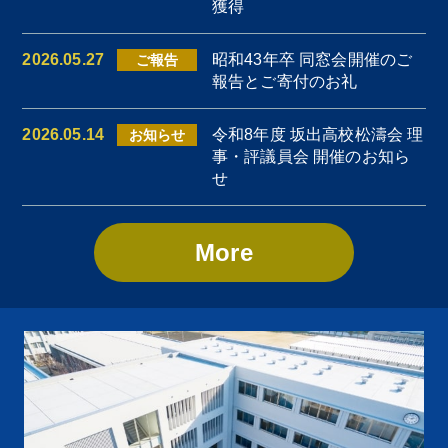
獲得
2026.05.27
昭和43年卒 同窓会開催のご
ご報告
報告とご寄付のお礼
2026.05.14
令和8年度 坂出高校松濤会 理
お知らせ
事・評議員会 開催のお知ら
せ
More