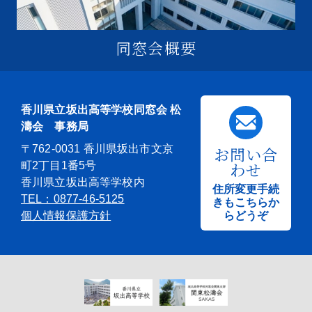
同窓会概要
香川県立坂出高等学校同窓会 松
濤会 事務局
〒762-0031 香川県坂出市文京
お問い合
わせ
町2丁目1番5号
香川県立坂出高等学校内
住所変更手続
TEL：0877-46-5125
きもこちらか
個人情報保護方針
らどうぞ