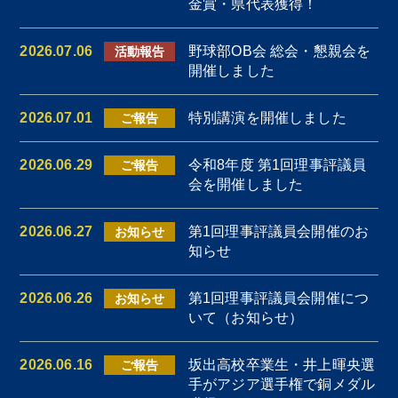
同窓会概要
金賞・県代表獲得！
2026.07.06
野球部OB会 総会・懇親会を
活動報告
お知らせ
開催しました
2026.07.01
特別講演を開催しました
ご報告
お問い合わせ
2026.06.29
令和8年度 第1回理事評議員
ご報告
会を開催しました
2026.06.27
第1回理事評議員会開催のお
お知らせ
知らせ
2026.06.26
第1回理事評議員会開催につ
お知らせ
いて（お知らせ）
2026.06.16
坂出高校卒業生・井上暉央選
ご報告
手がアジア選手権で銅メダル